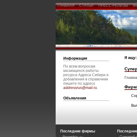
ГЛАВНАЯ
СТАТЬИ
ПРЕСС-РЕЛИЗЫ
Ф
Я ищу:
Информация
По всем вопросам
Супер
касающихся работы
ресурса Адреса Сибири и
Главна
добавления в справочник
пишите по адресу
Фирм
addressrus@mail.ru
.
Со
Объявления
Вы
Последние фирмы
Последние
Роснефть —
Сценарий 