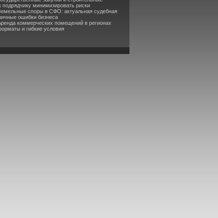
ак подрядчику минимизировать риски
Земельные споры в СФО: актуальная судебная
ипичные ошибки бизнеса
Аренда коммерческих помещений в регионах
орматы и гибкие условия