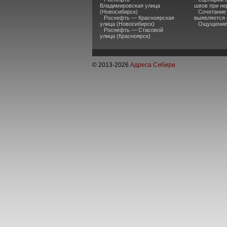
Владимировская улица
швов при не
(Новосибирск)
Сочетание
Роснефть — Красноярская
выявляется 
улица (Новосибирск)
Ощущение 
Роснефть — Стасовой
улица (Красноярск)
© 2013-
2026
Адреса Сибири