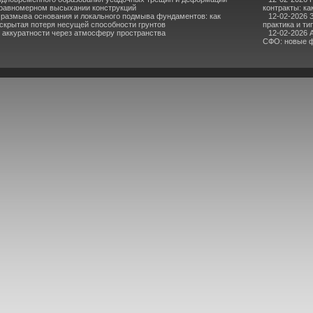
равномерном высыхании конструкций
контракты: к
 размыва основания и локального подмыва фундаментов: как
12-02-2026 
скрытая потеря несущей способности грунтов
практика и т
аккуратности через атмосферу пространства
12-02-2026 
СФО: новые ф