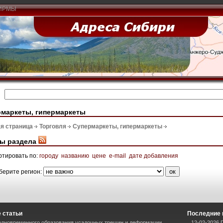
ИРМЫ
маркеты, гипермаркеты
я страница
Торговля
Супермаркеты, гипермаркеты
ы раздела
ртировать по:
городу
названию
цене
e-mail
дате добавления
берите регион:
 статьи
Последние 
одновременного образования усадочных трещин и деформации
12-02-2026 