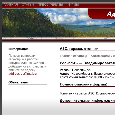
ГЛАВНАЯ
СТАТЬИ
ПРЕСС-РЕЛИЗЫ
ФИРМЫ
АЗС, гаражи, стоянки
Информация
По всем вопросам
Главная страница
Автомобили
А
касающихся работы
Роснефть — Владимировская 
ресурса Адреса Сибири и
добавления в справочник
пишите по адресу
Регион:
Новосибирск
addressrus@mail.ru
.
Адрес:
Новосибирск г., Владимировска
Контактный телефон:
8 800 775-75-
Объявления
Полное описание фирмы:
Топливо и сервисы АЗС. Круглосуточн
Дополнительная информация