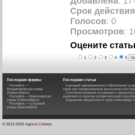
Добавлена
: 17
Срок действия
Голосов
: 0
Просмотров
: 
Оцените стать
1
2
3
4
5
Последние фирмы
Последние статьи
Роснефть —
Сценарий одновременного образования уса
Владимировская улица
швов при неравномерном высыхании констру
(Новосибирск)
Сочетание размыва основания и локального
Роснефть — Красноярская
выявляется скрытая потеря несущей способн
улица (Новосибирск)
Ощущение аккуратности через атмосферу п
Роснефть — Стасовой
улица (Красноярск)
© 2013-
2026
Адреса Сибири