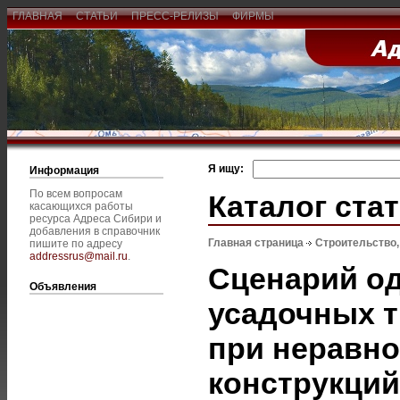
ГЛАВНАЯ
СТАТЬИ
ПРЕСС-РЕЛИЗЫ
ФИРМЫ
Я ищу:
Информация
По всем вопросам
Каталог ста
касающихся работы
ресурса Адреса Сибири и
добавления в справочник
Главная страница
Строительство
пишите по адресу
addressrus@mail.ru
.
Сценарий о
Объявления
усадочных 
при неравн
конструкций