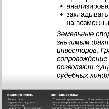
анализирова
закладывать
на возможны
Земельные спо
значимым факт
инвесторов. Г
сопровождение
позволяют сущ
судебных конф
Последние фирмы
Последние статьи
Роснефть —
Сценарий одновременного образования уса
Владимировская улица
швов при неравномерном высыхании констру
(Новосибирск)
Сочетание размыва основания и локального
Роснефть — Красноярская
выявляется скрытая потеря несущей способн