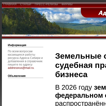
ГЛАВНАЯ
СТАТЬИ
ПРЕСС-РЕЛИЗЫ
ФИРМЫ
Информация
По всем вопросам
Земельные 
касающихся работы
ресурса Адреса Сибири и
добавления в справочник
судебная пр
пишите по адресу
addressrus@mail.ru
.
бизнеса
Объявления
В 2026 году
зе
федеральном 
распространённ