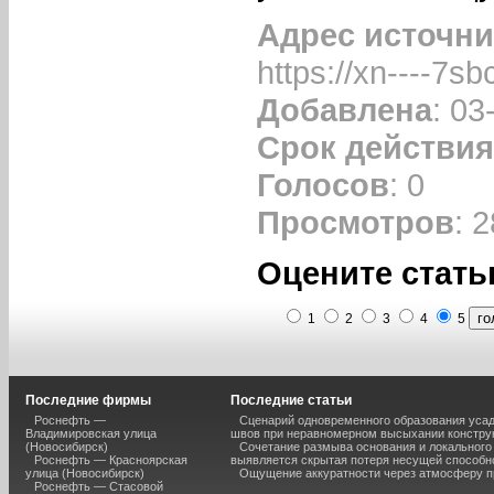
Адрес источни
https://xn----7
Добавлена
: 03
Срок действия
Голосов
: 0
Просмотров
: 
Оцените стать
1
2
3
4
5
Последние фирмы
Последние статьи
Роснефть —
Сценарий одновременного образования уса
Владимировская улица
швов при неравномерном высыхании констру
(Новосибирск)
Сочетание размыва основания и локального
Роснефть — Красноярская
выявляется скрытая потеря несущей способн
улица (Новосибирск)
Ощущение аккуратности через атмосферу п
Роснефть — Стасовой