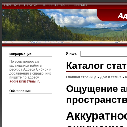
ГЛАВНАЯ
СТАТЬИ
ПРЕСС-РЕЛИЗЫ
ФИРМЫ
Я ищу:
Информация
По всем вопросам
Каталог ста
касающихся работы
ресурса Адреса Сибири и
добавления в справочник
Главная страница
Дом и семья
К
пишите по адресу
addressrus@mail.ru
.
Ощущение а
Объявления
пространст
Аккуратно