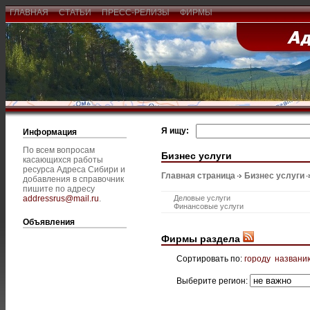
ГЛАВНАЯ
СТАТЬИ
ПРЕСС-РЕЛИЗЫ
ФИРМЫ
Я ищу:
Информация
По всем вопросам
Бизнес услуги
касающихся работы
ресурса Адреса Сибири и
Главная страница
Бизнес услуги
добавления в справочник
пишите по адресу
addressrus@mail.ru
.
Деловые услуги
Финансовые услуги
Объявления
Фирмы раздела
Сортировать по:
городу
названи
Выберите регион: