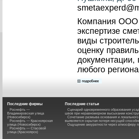
smetaexperd@ma
Компания ООО Э
экспертизе сме
виды строитель
оценку правиль
документации, 
любого региона
Последние фирмы
Последние статьи
Роснефть —
Сценарий одновременного образования уса
Владимировская улица
швов при неравномерном высыхании констру
(Новосибирск)
Сочетание размыва основания и локального
Роснефть — Красноярская
выявляется скрытая потеря несущей способн
улица (Новосибирск)
Ощущение аккуратности через атмосферу п
Роснефть — Стасовой
улица (Красноярск)