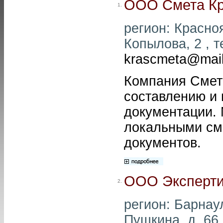
ООО Смета Кр
1.
регион: Красноя
Копылова, 2 , т
krascmeta@mail
Компания Смета
составлению и 
документации. 
локальными см
документов.
ООО Эксперти
2.
регион: Барнаул
Пушкина, д. 66 