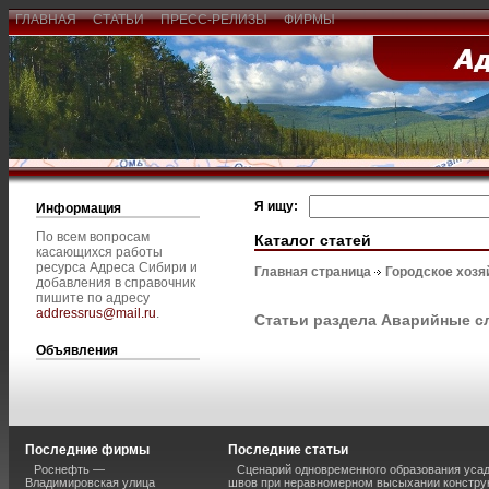
ГЛАВНАЯ
СТАТЬИ
ПРЕСС-РЕЛИЗЫ
ФИРМЫ
Я ищу:
Информация
По всем вопросам
Каталог статей
касающихся работы
ресурса Адреса Сибири и
Главная страница
Городское хозя
добавления в справочник
пишите по адресу
addressrus@mail.ru
.
Статьи раздела Аварийные 
Объявления
Последние фирмы
Последние статьи
Роснефть —
Сценарий одновременного образования уса
Владимировская улица
швов при неравномерном высыхании констру