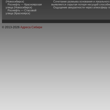
(Новосибирск)
Сочетание размыва основания и локального
Роснефть — Красноярская
выявляется скрытая потеря несущей способн
улица (Новосибирск)
Ощущение аккуратности через атмосферу п
Роснефть — Стасовой
улица (Красноярск)
© 2013-
2026
Адреса Сибири