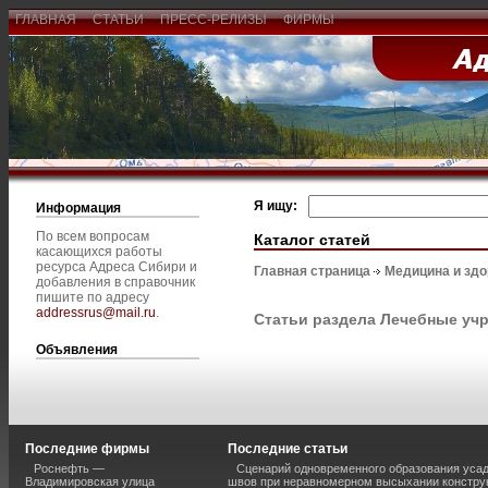
ГЛАВНАЯ
СТАТЬИ
ПРЕСС-РЕЛИЗЫ
ФИРМЫ
Я ищу:
Информация
По всем вопросам
Каталог статей
касающихся работы
ресурса Адреса Сибири и
Главная страница
Медицина и зд
добавления в справочник
пишите по адресу
addressrus@mail.ru
.
Статьи раздела Лечебные уч
Объявления
Последние фирмы
Последние статьи
Роснефть —
Сценарий одновременного образования уса
Владимировская улица
швов при неравномерном высыхании констру