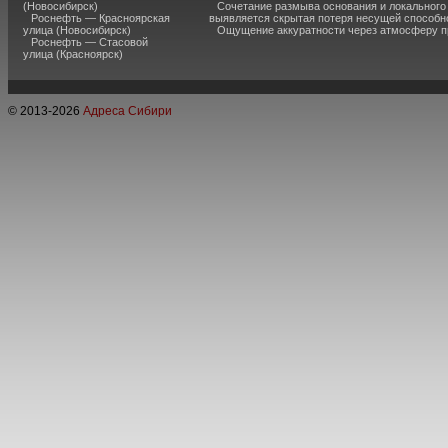
(Новосибирск)
Сочетание размыва основания и локального
Роснефть — Красноярская
выявляется скрытая потеря несущей способн
улица (Новосибирск)
Ощущение аккуратности через атмосферу п
Роснефть — Стасовой
улица (Красноярск)
© 2013-
2026
Адреса Сибири